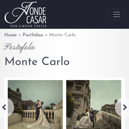
Skip to content
Home
»
Portfólios
»
Monte Carlo
Portafolio
Monte Carlo