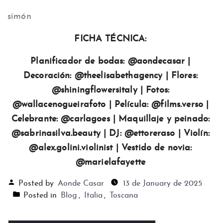
simón
FICHA TÉCNICA:
Planificador de bodas: @aondecasar |
Decoración: @theelisabethagency | Flores:
@shiningflowersitaly | Fotos:
@wallacenogueirafoto | Película: @films.verso |
Celebrante: @carlagoes | Maquillaje y peinado:
@sabrinasilva.beauty | DJ: @ettoreraso | Violín:
@alex.golini.violinist | Vestido de novia:
@marielafayette
Posted by
Aonde Casar
13 de January de 2025
Posted in
Blog
,
Italia
,
Toscana