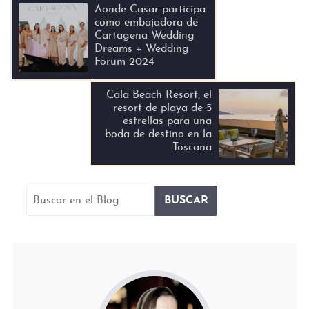
Aonde Casar participa
como embajadora de
Cartagena Wedding
Dreams + Wedding
Forum 2024
Cala Beach Resort, el
resort de playa de 5
estrellas para una
boda de destino en la
Toscana