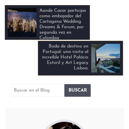
Aonde Casar participa
como embajador del
Cartagena Wedding
Dreams & Forum, por
segunda vez en
Colombia
Boda de destino en
Portugal: una visita al
increíble Hotel Palácio
Estoril y Art Legacy
Lisboa.