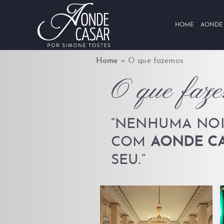
Skip to content
HOME
AONDE
Home
»
O que fazemos
O que faz
“NENHUMA NOI
COM
AONDE C
SEU.”