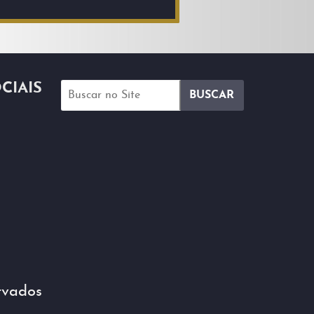
CIAIS
rvados