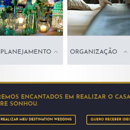
PLANEJAMENTO
ORGANIZAÇÃO
REMOS ENCANTADOS EM REALIZAR O CAS
RE SONHOU.
REALIZAR MEU DESTINATION WEDDING
QUERO RECEBER IDEI