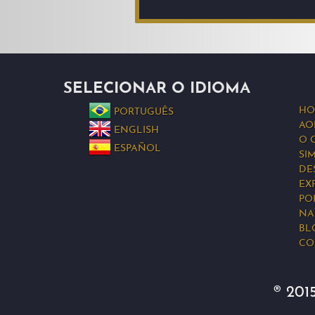
SELECIONAR O IDIOMA
HO
PORTUGUÊS
AO
ENGLISH
O 
ESPAÑOL
SI
DE
EX
PO
NA
BL
CO
® 201