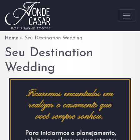
Skip to content
Home
»
Seu Destination Wedding
Seu Destination
Wedding
Ficaremos encantados em
realizar o casamento que
você sempre sonhou.
Para iniciarmos o planejamento,