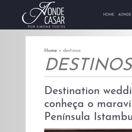
Skip to content
HOME
AONDE
Home
»
destinos
DESTINOS
Destination wedd
conheça o maravi
Península Istambu