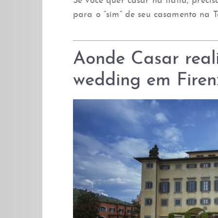
Se você quer casar na Itália, precis
para o “sim” de seu casamento na T
Aonde Casar real
wedding em Firenz