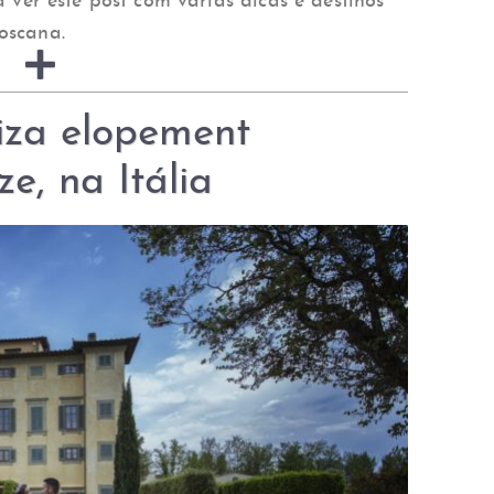
a ver este post com várias dicas e destinos
oscana.
iza elopement
e, na Itália