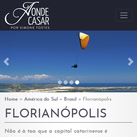
Skip to content
Previous
Ne
Home
»
América do Sul
»
Brasil
»
Florianópolis
FLORIANÓPOLIS
Não é à toa que a capital catarinense é