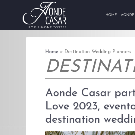
Skip to content
HOME
AONDE
Home
»
Destination Wedding Planners
DESTINA
Aonde Casar parti
Love 2023, evento
destination weddi