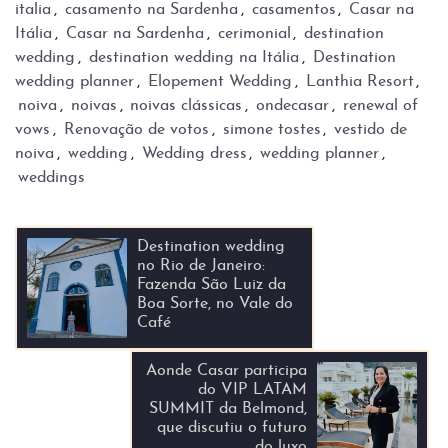
italia
,
casamento na Sardenha
,
casamentos
,
Casar na
Itália
,
Casar na Sardenha
,
cerimonial
,
destination
wedding
,
destination wedding na Itália
,
Destination
wedding planner
,
Elopement Wedding
,
Lanthia Resort
,
noiva
,
noivas
,
noivas clássicas
,
ondecasar
,
renewal of
vows
,
Renovação de votos
,
simone tostes
,
vestido de
noiva
,
wedding
,
Wedding dress
,
wedding planner
,
weddings
Destination wedding
no Rio de Janeiro:
Fazenda São Luiz da
Boa Sorte, no Vale do
Café
Aonde Casar participa
do VIP LATAM
SUMMIT da Belmond,
que discutiu o futuro
do luxo