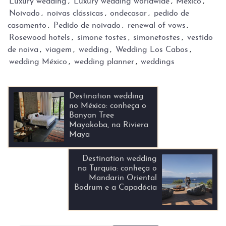
Luxury wedding
,
Luxury wedding worldwide
,
México
,
Noivado
,
noivas clássicas
,
ondecasar
,
pedido de
casamento
,
Pedido de noivado
,
renewal of vows
,
Rosewood hotels
,
simone tostes
,
simonetostes
,
vestido
de noiva
,
viagem
,
wedding
,
Wedding Los Cabos
,
wedding México
,
wedding planner
,
weddings
Destination wedding
no México: conheça o
Banyan Tree
Mayakoba, na Riviera
Maya
Destination wedding
na Turquia: conheça o
Mandarin Oriental
Bodrum e a Capadócia